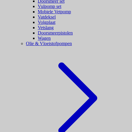
Doorsmeer set
Vulpomp set
Mobiele Vetpomp
Vatdeksel
Volgplaat
Vetslang
Doorsmeerpistolen
Wagen
Olie & Vloeistofpompen