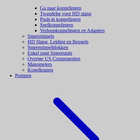
Ga naar koppelingen
Tweedelig voor HD slang
Push-in koppelingen
Snelkoppelingen
Verloopkoppelingen en Adapters
Smeernippels
HD Slang, Leiding en Beugels
Smeernippelblokken
Enkel punt Smeerunits
Overige US Componenten
Manometers
Kogelkranen
Pompen