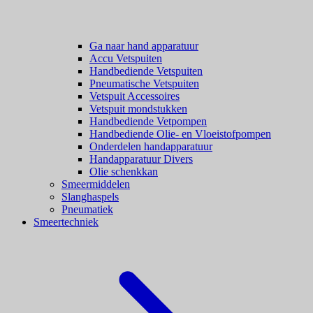
Ga naar hand apparatuur
Accu Vetspuiten
Handbediende Vetspuiten
Pneumatische Vetspuiten
Vetspuit Accessoires
Vetspuit mondstukken
Handbediende Vetpompen
Handbediende Olie- en Vloeistofpompen
Onderdelen handapparatuur
Handapparatuur Divers
Olie schenkkan
Smeermiddelen
Slanghaspels
Pneumatiek
Smeertechniek