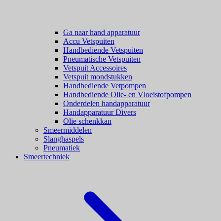
Ga naar hand apparatuur
Accu Vetspuiten
Handbediende Vetspuiten
Pneumatische Vetspuiten
Vetspuit Accessoires
Vetspuit mondstukken
Handbediende Vetpompen
Handbediende Olie- en Vloeistofpompen
Onderdelen handapparatuur
Handapparatuur Divers
Olie schenkkan
Smeermiddelen
Slanghaspels
Pneumatiek
Smeertechniek