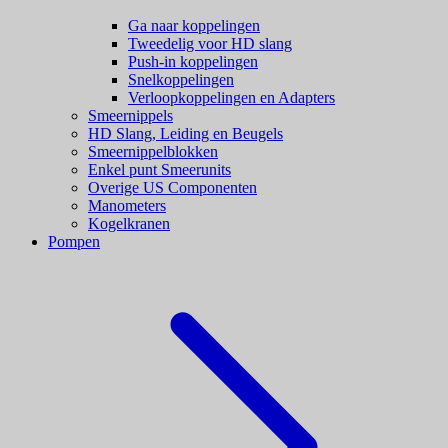
Ga naar koppelingen
Tweedelig voor HD slang
Push-in koppelingen
Snelkoppelingen
Verloopkoppelingen en Adapters
Smeernippels
HD Slang, Leiding en Beugels
Smeernippelblokken
Enkel punt Smeerunits
Overige US Componenten
Manometers
Kogelkranen
Pompen