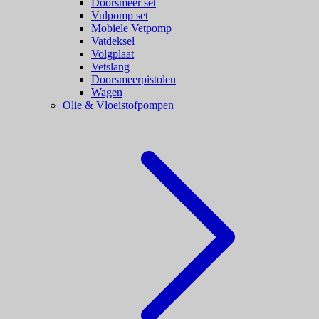
Doorsmeer set
Vulpomp set
Mobiele Vetpomp
Vatdeksel
Volgplaat
Vetslang
Doorsmeerpistolen
Wagen
Olie & Vloeistofpompen