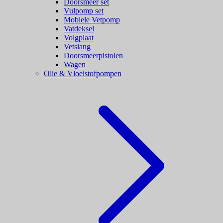
Doorsmeer set
Vulpomp set
Mobiele Vetpomp
Vatdeksel
Volgplaat
Vetslang
Doorsmeerpistolen
Wagen
Olie & Vloeistofpompen