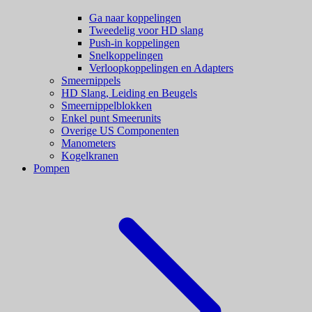
Ga naar koppelingen
Tweedelig voor HD slang
Push-in koppelingen
Snelkoppelingen
Verloopkoppelingen en Adapters
Smeernippels
HD Slang, Leiding en Beugels
Smeernippelblokken
Enkel punt Smeerunits
Overige US Componenten
Manometers
Kogelkranen
Pompen