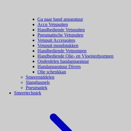
Ga naar hand apparatuur
Accu Vetspuiten
Handbediende Vetspuiten
Pneumatische Vetspuiten
Vetspuit Accessoires
Vetspuit mondstukken
Handbediende Vetpompen
Handbediende Olie- en Vloeistofpompen
Onderdelen handapparatuur
Handapparatuur Divers
Olie schenkkan
Smeermiddelen
Slanghaspels
Pneumatiek
Smeertechniek