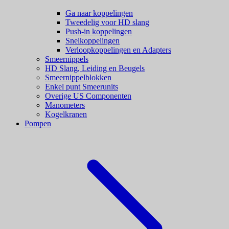
Ga naar koppelingen
Tweedelig voor HD slang
Push-in koppelingen
Snelkoppelingen
Verloopkoppelingen en Adapters
Smeernippels
HD Slang, Leiding en Beugels
Smeernippelblokken
Enkel punt Smeerunits
Overige US Componenten
Manometers
Kogelkranen
Pompen