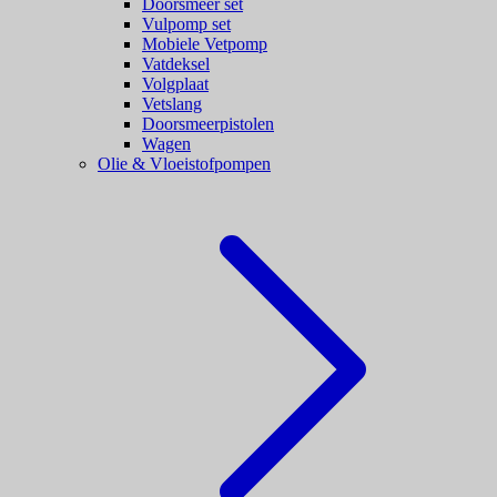
Doorsmeer set
Vulpomp set
Mobiele Vetpomp
Vatdeksel
Volgplaat
Vetslang
Doorsmeerpistolen
Wagen
Olie & Vloeistofpompen