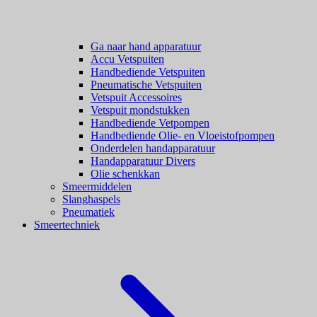
Ga naar hand apparatuur
Accu Vetspuiten
Handbediende Vetspuiten
Pneumatische Vetspuiten
Vetspuit Accessoires
Vetspuit mondstukken
Handbediende Vetpompen
Handbediende Olie- en Vloeistofpompen
Onderdelen handapparatuur
Handapparatuur Divers
Olie schenkkan
Smeermiddelen
Slanghaspels
Pneumatiek
Smeertechniek