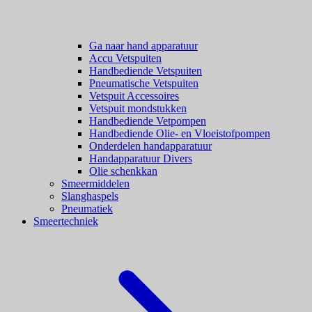
Ga naar hand apparatuur
Accu Vetspuiten
Handbediende Vetspuiten
Pneumatische Vetspuiten
Vetspuit Accessoires
Vetspuit mondstukken
Handbediende Vetpompen
Handbediende Olie- en Vloeistofpompen
Onderdelen handapparatuur
Handapparatuur Divers
Olie schenkkan
Smeermiddelen
Slanghaspels
Pneumatiek
Smeertechniek