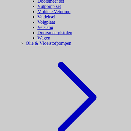
Doorsmeer set
Vulpomp set
Mobiele Vetpomp
Vatdeksel
Volgplaat
Vetslang
Doorsmeerpistolen
Wagen
Olie & Vloeistofpompen