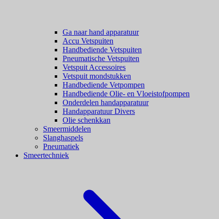
Ga naar hand apparatuur
Accu Vetspuiten
Handbediende Vetspuiten
Pneumatische Vetspuiten
Vetspuit Accessoires
Vetspuit mondstukken
Handbediende Vetpompen
Handbediende Olie- en Vloeistofpompen
Onderdelen handapparatuur
Handapparatuur Divers
Olie schenkkan
Smeermiddelen
Slanghaspels
Pneumatiek
Smeertechniek