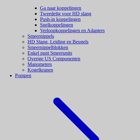
Ga naar koppelingen
Tweedelig voor HD slang
Push-in koppelingen
Snelkoppelingen
Verloopkoppelingen en Adapters
Smeernippels
HD Slang, Leiding en Beugels
Smeernippelblokken
Enkel punt Smeerunits
Overige US Componenten
Manometers
Kogelkranen
Pompen