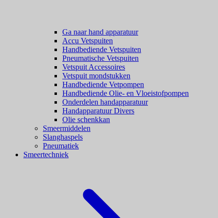
Ga naar hand apparatuur
Accu Vetspuiten
Handbediende Vetspuiten
Pneumatische Vetspuiten
Vetspuit Accessoires
Vetspuit mondstukken
Handbediende Vetpompen
Handbediende Olie- en Vloeistofpompen
Onderdelen handapparatuur
Handapparatuur Divers
Olie schenkkan
Smeermiddelen
Slanghaspels
Pneumatiek
Smeertechniek