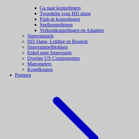
Ga naar koppelingen
Tweedelig voor HD slang
Push-in koppelingen
Snelkoppelingen
Verloopkoppelingen en Adapters
Smeernippels
HD Slang, Leiding en Beugels
Smeernippelblokken
Enkel punt Smeerunits
Overige US Componenten
Manometers
Kogelkranen
Pompen