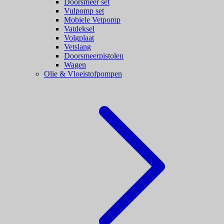
Doorsmeer set
Vulpomp set
Mobiele Vetpomp
Vatdeksel
Volgplaat
Vetslang
Doorsmeerpistolen
Wagen
Olie & Vloeistofpompen