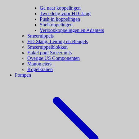
Ga naar koppelingen
Tweedelig voor HD slang
Push-in koppelingen
Snelkoppelingen
Verloopkoppelingen en Adapters
Smeernippels
HD Slang, Leiding en Beugels
Smeernippelblokken
Enkel punt Smeerunits
Overige US Componenten
Manometers
Kogelkranen
Pompen