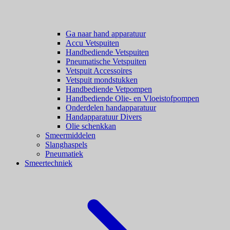
Ga naar hand apparatuur
Accu Vetspuiten
Handbediende Vetspuiten
Pneumatische Vetspuiten
Vetspuit Accessoires
Vetspuit mondstukken
Handbediende Vetpompen
Handbediende Olie- en Vloeistofpompen
Onderdelen handapparatuur
Handapparatuur Divers
Olie schenkkan
Smeermiddelen
Slanghaspels
Pneumatiek
Smeertechniek