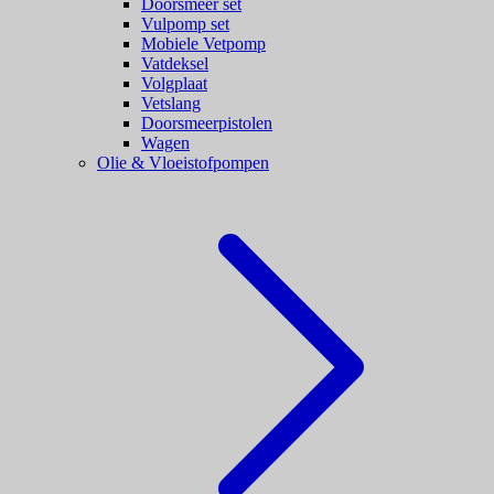
Doorsmeer set
Vulpomp set
Mobiele Vetpomp
Vatdeksel
Volgplaat
Vetslang
Doorsmeerpistolen
Wagen
Olie & Vloeistofpompen