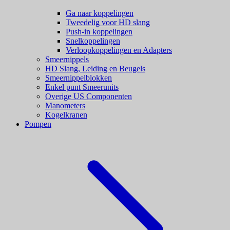
Ga naar koppelingen
Tweedelig voor HD slang
Push-in koppelingen
Snelkoppelingen
Verloopkoppelingen en Adapters
Smeernippels
HD Slang, Leiding en Beugels
Smeernippelblokken
Enkel punt Smeerunits
Overige US Componenten
Manometers
Kogelkranen
Pompen