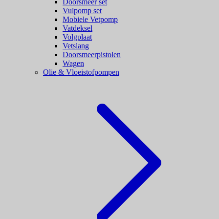
Doorsmeer set
Vulpomp set
Mobiele Vetpomp
Vatdeksel
Volgplaat
Vetslang
Doorsmeerpistolen
Wagen
Olie & Vloeistofpompen