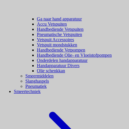
Ga naar hand apparatuur
Accu Vetspuiten
Handbediende Vetspuiten
Pneumatische Vetspuiten
Vetspuit Accessoires
Vetspuit mondstukken
Handbediende Vetpompen
Handbediende Olie- en Vloeistofpompen
Onderdelen handapparatuur
Handapparatuur Divers
Olie schenkkan
Smeermiddelen
Slanghaspels
Pneumatiek
Smeertechniek