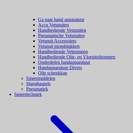
Ga naar hand apparatuur
Accu Vetspuiten
Handbediende Vetspuiten
Pneumatische Vetspuiten
Vetspuit Accessoires
Vetspuit mondstukken
Handbediende Vetpompen
Handbediende Olie- en Vloeistofpompen
Onderdelen handapparatuur
Handapparatuur Divers
Olie schenkkan
Smeermiddelen
Slanghaspels
Pneumatiek
Smeertechniek