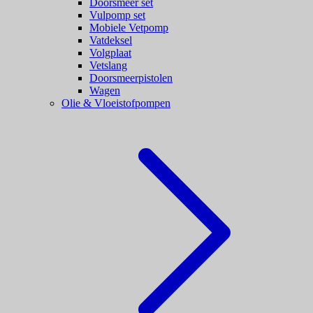
Doorsmeer set
Vulpomp set
Mobiele Vetpomp
Vatdeksel
Volgplaat
Vetslang
Doorsmeerpistolen
Wagen
Olie & Vloeistofpompen