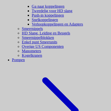
Ga naar koppelingen
Tweedelig voor HD slang
Push-in koppelingen
Snelkoppelingen
Verloopkoppelingen en Adapters
Smeernippels
HD Slang, Leiding en Beugels
Smeernippelblokken
Enkel punt Smeerunits
Overige US Componenten
Manometers
Kogelkranen
Pompen