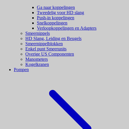
Ga naar koppelingen
Tweedelig voor HD slang
Push-in koppelingen
Snelkoppelingen
Verloopkoppelingen en Adapters
Smeernippels
HD Slang, Leiding en Beugels
Smeernippelblokken
Enkel punt Smeerunits
Overige US Componenten
Manometers
Kogelkranen
Pompen