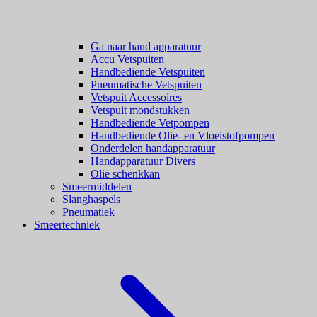
Ga naar hand apparatuur
Accu Vetspuiten
Handbediende Vetspuiten
Pneumatische Vetspuiten
Vetspuit Accessoires
Vetspuit mondstukken
Handbediende Vetpompen
Handbediende Olie- en Vloeistofpompen
Onderdelen handapparatuur
Handapparatuur Divers
Olie schenkkan
Smeermiddelen
Slanghaspels
Pneumatiek
Smeertechniek