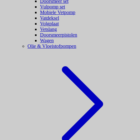
Doorsmeer set
Vulpomp set
Mobiele Vetpomp
Vatdeksel
Volgplaat
Vetslang
Doorsmeerpistolen
Wagen
Olie & Vloeistofpompen