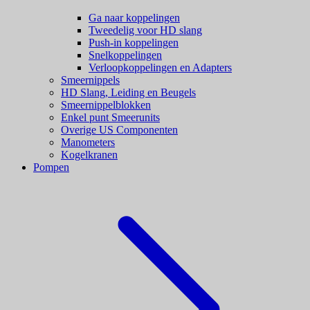
Ga naar koppelingen
Tweedelig voor HD slang
Push-in koppelingen
Snelkoppelingen
Verloopkoppelingen en Adapters
Smeernippels
HD Slang, Leiding en Beugels
Smeernippelblokken
Enkel punt Smeerunits
Overige US Componenten
Manometers
Kogelkranen
Pompen