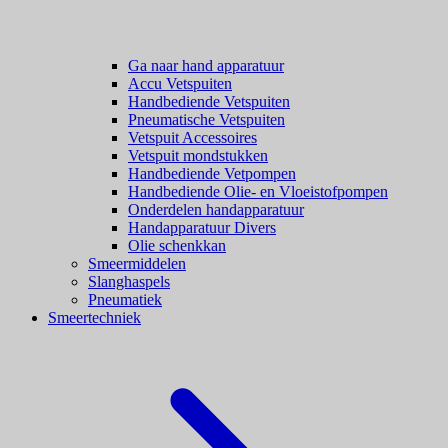
Ga naar hand apparatuur
Accu Vetspuiten
Handbediende Vetspuiten
Pneumatische Vetspuiten
Vetspuit Accessoires
Vetspuit mondstukken
Handbediende Vetpompen
Handbediende Olie- en Vloeistofpompen
Onderdelen handapparatuur
Handapparatuur Divers
Olie schenkkan
Smeermiddelen
Slanghaspels
Pneumatiek
Smeertechniek