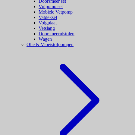
Doorsmeer set
Vulpomp set
Mobiele Vetpomp
Vatdeksel
Volgplaat
Vetslang
Doorsmeerpistolen
Wagen
Olie & Vloeistofpompen