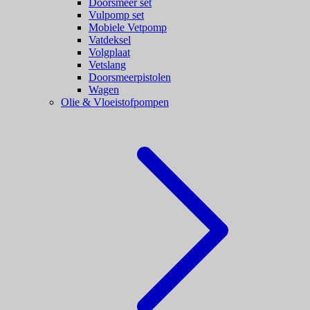
Doorsmeer set
Vulpomp set
Mobiele Vetpomp
Vatdeksel
Volgplaat
Vetslang
Doorsmeerpistolen
Wagen
Olie & Vloeistofpompen