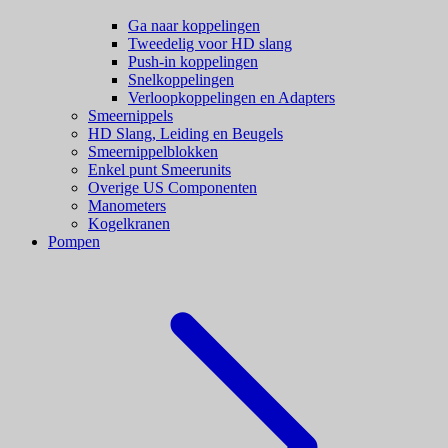
Ga naar koppelingen
Tweedelig voor HD slang
Push-in koppelingen
Snelkoppelingen
Verloopkoppelingen en Adapters
Smeernippels
HD Slang, Leiding en Beugels
Smeernippelblokken
Enkel punt Smeerunits
Overige US Componenten
Manometers
Kogelkranen
Pompen