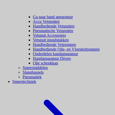
Ga naar hand apparatuur
Accu Vetspuiten
Handbediende Vetspuiten
Pneumatische Vetspuiten
Vetspuit Accessoires
Vetspuit mondstukken
Handbediende Vetpompen
Handbediende Olie- en Vloeistofpompen
Onderdelen handapparatuur
Handapparatuur Divers
Olie schenkkan
Smeermiddelen
Slanghaspels
Pneumatiek
Smeertechniek