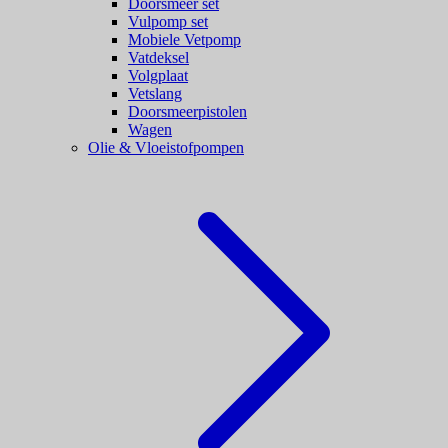
Doorsmeer set
Vulpomp set
Mobiele Vetpomp
Vatdeksel
Volgplaat
Vetslang
Doorsmeerpistolen
Wagen
Olie & Vloeistofpompen