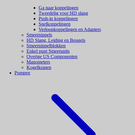
Ga naar koppelingen
Tweedelig voor HD slang
Push-in koppelingen
Snelkoppelingen
Verloopkoppelingen en Adapters
Smeernippels
HD Slang, Leiding en Beugels
Smeernippelblokken
Enkel punt Smeerunits
Overige US Componenten
Manometers
Kogelkranen
Pompen