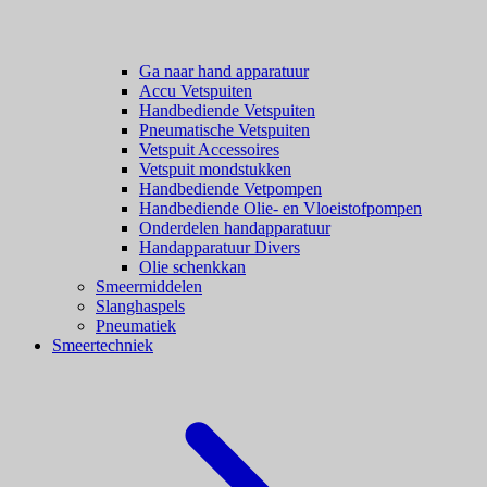
Ga naar hand apparatuur
Accu Vetspuiten
Handbediende Vetspuiten
Pneumatische Vetspuiten
Vetspuit Accessoires
Vetspuit mondstukken
Handbediende Vetpompen
Handbediende Olie- en Vloeistofpompen
Onderdelen handapparatuur
Handapparatuur Divers
Olie schenkkan
Smeermiddelen
Slanghaspels
Pneumatiek
Smeertechniek