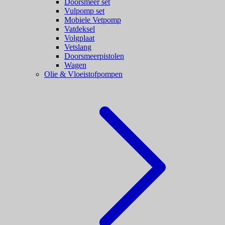
Doorsmeer set
Vulpomp set
Mobiele Vetpomp
Vatdeksel
Volgplaat
Vetslang
Doorsmeerpistolen
Wagen
Olie & Vloeistofpompen