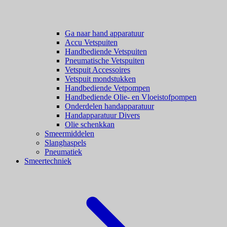
Ga naar hand apparatuur
Accu Vetspuiten
Handbediende Vetspuiten
Pneumatische Vetspuiten
Vetspuit Accessoires
Vetspuit mondstukken
Handbediende Vetpompen
Handbediende Olie- en Vloeistofpompen
Onderdelen handapparatuur
Handapparatuur Divers
Olie schenkkan
Smeermiddelen
Slanghaspels
Pneumatiek
Smeertechniek