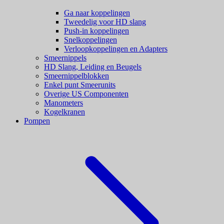
Ga naar koppelingen
Tweedelig voor HD slang
Push-in koppelingen
Snelkoppelingen
Verloopkoppelingen en Adapters
Smeernippels
HD Slang, Leiding en Beugels
Smeernippelblokken
Enkel punt Smeerunits
Overige US Componenten
Manometers
Kogelkranen
Pompen