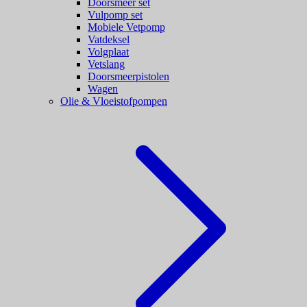
Doorsmeer set
Vulpomp set
Mobiele Vetpomp
Vatdeksel
Volgplaat
Vetslang
Doorsmeerpistolen
Wagen
Olie & Vloeistofpompen