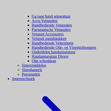
Ga naar hand apparatuur
Accu Vetspuiten
Handbediende Vetspuiten
Pneumatische Vetspuiten
Vetspuit Accessoires
Vetspuit mondstukken
Handbediende Vetpompen
Handbediende Olie- en Vloeistofpompen
Onderdelen handapparatuur
Handapparatuur Divers
Olie schenkkan
Smeermiddelen
Slanghaspels
Pneumatiek
Smeertechniek