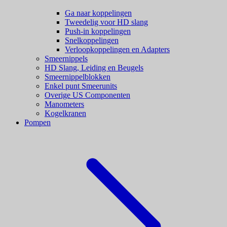
Ga naar koppelingen
Tweedelig voor HD slang
Push-in koppelingen
Snelkoppelingen
Verloopkoppelingen en Adapters
Smeernippels
HD Slang, Leiding en Beugels
Smeernippelblokken
Enkel punt Smeerunits
Overige US Componenten
Manometers
Kogelkranen
Pompen