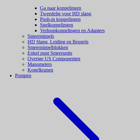
Ga naar koppelingen
Tweedelig voor HD slang
Push-in koppelingen
Snelkoppelingen
Verloopkoppelingen en Adapters
Smeernippels
HD Slang, Leiding en Beugels
Smeernippelblokken
Enkel punt Smeerunits
Overige US Componenten
Manometers
Kogelkranen
Pompen