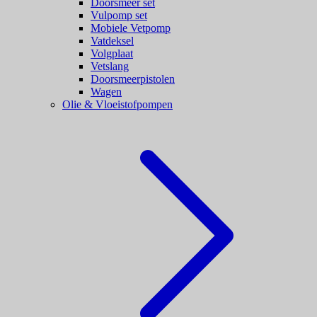
Doorsmeer set
Vulpomp set
Mobiele Vetpomp
Vatdeksel
Volgplaat
Vetslang
Doorsmeerpistolen
Wagen
Olie & Vloeistofpompen