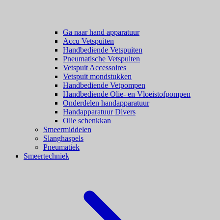
Ga naar hand apparatuur
Accu Vetspuiten
Handbediende Vetspuiten
Pneumatische Vetspuiten
Vetspuit Accessoires
Vetspuit mondstukken
Handbediende Vetpompen
Handbediende Olie- en Vloeistofpompen
Onderdelen handapparatuur
Handapparatuur Divers
Olie schenkkan
Smeermiddelen
Slanghaspels
Pneumatiek
Smeertechniek