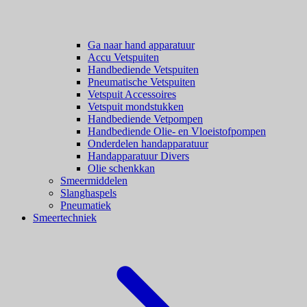
Ga naar hand apparatuur
Accu Vetspuiten
Handbediende Vetspuiten
Pneumatische Vetspuiten
Vetspuit Accessoires
Vetspuit mondstukken
Handbediende Vetpompen
Handbediende Olie- en Vloeistofpompen
Onderdelen handapparatuur
Handapparatuur Divers
Olie schenkkan
Smeermiddelen
Slanghaspels
Pneumatiek
Smeertechniek