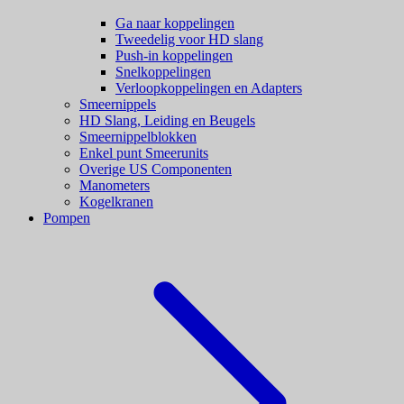
Ga naar koppelingen
Tweedelig voor HD slang
Push-in koppelingen
Snelkoppelingen
Verloopkoppelingen en Adapters
Smeernippels
HD Slang, Leiding en Beugels
Smeernippelblokken
Enkel punt Smeerunits
Overige US Componenten
Manometers
Kogelkranen
Pompen