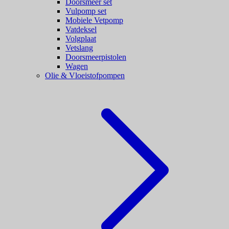
Doorsmeer set
Vulpomp set
Mobiele Vetpomp
Vatdeksel
Volgplaat
Vetslang
Doorsmeerpistolen
Wagen
Olie & Vloeistofpompen