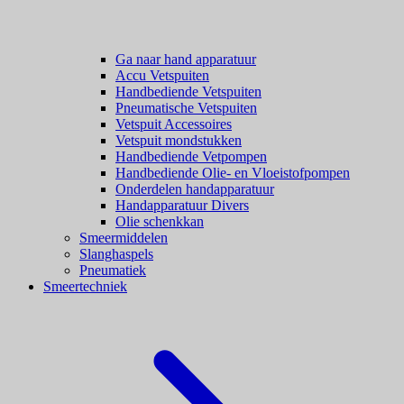
Ga naar hand apparatuur
Accu Vetspuiten
Handbediende Vetspuiten
Pneumatische Vetspuiten
Vetspuit Accessoires
Vetspuit mondstukken
Handbediende Vetpompen
Handbediende Olie- en Vloeistofpompen
Onderdelen handapparatuur
Handapparatuur Divers
Olie schenkkan
Smeermiddelen
Slanghaspels
Pneumatiek
Smeertechniek