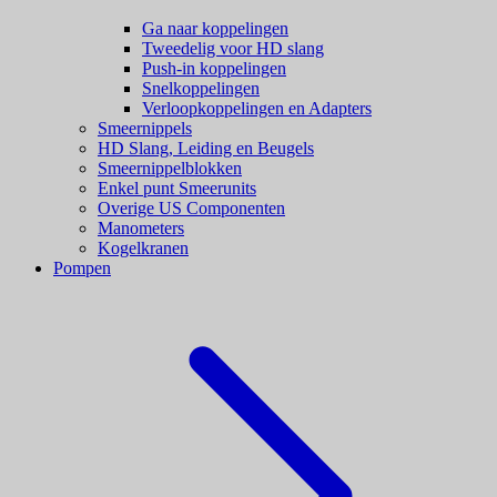
Ga naar koppelingen
Tweedelig voor HD slang
Push-in koppelingen
Snelkoppelingen
Verloopkoppelingen en Adapters
Smeernippels
HD Slang, Leiding en Beugels
Smeernippelblokken
Enkel punt Smeerunits
Overige US Componenten
Manometers
Kogelkranen
Pompen