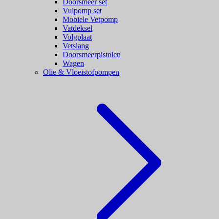
Doorsmeer set
Vulpomp set
Mobiele Vetpomp
Vatdeksel
Volgplaat
Vetslang
Doorsmeerpistolen
Wagen
Olie & Vloeistofpompen