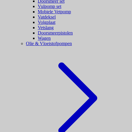
Doorsmeer set
Vulpomp set
Mobiele Vetpomp
Vatdeksel
Volgplaat
Vetslang
Doorsmeerpistolen
Wagen
Olie & Vloeistofpompen