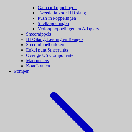
Ga naar koppelingen
Tweedelig voor HD slang
Push-in koppelingen
Snelkoppelingen
Verloopkoppelingen en Adapters
Smeernippels
HD Slang, Leiding en Beugels
Smeernippelblokken
Enkel punt Smeerunits
Overige US Componenten
Manometers
Kogelkranen
Pompen