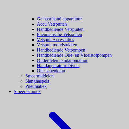
Ga naar hand apparatuur
Accu Vetspuiten
Handbediende Vetspuiten
Pneumatische Vetspuiten
Vetspuit Accessoires
Vetspuit mondstukken
Handbediende Vetpompen
Handbediende Olie- en Vloeistofpompen
Onderdelen handapparatuur
Handapparatuur Divers
Olie schenkkan
Smeermiddelen
Slanghaspels
Pneumatiek
Smeertechniek