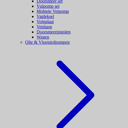
Doorsmeer set
Vulpomp set
Mobiele Vetpomp
Vatdeksel
Volgplaat
Vetslang
Doorsmeerpistolen
Wagen
Olie & Vloeistofpompen