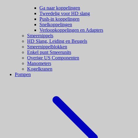
Ga naar koppelingen
Tweedelig voor HD slang
Push-in koppelingen
Snelkoppelingen
Verloopkoppelingen en Adapters
Smeernippels
HD Slang, Leiding en Beugels
Smeernippelblokken
Enkel punt Smeerunits
Overige US Componenten
Manometers
Kogelkranen
Pompen