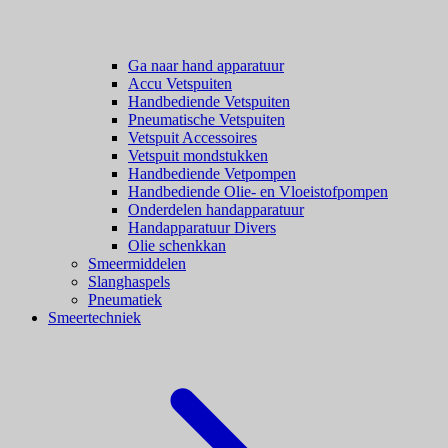
Ga naar hand apparatuur
Accu Vetspuiten
Handbediende Vetspuiten
Pneumatische Vetspuiten
Vetspuit Accessoires
Vetspuit mondstukken
Handbediende Vetpompen
Handbediende Olie- en Vloeistofpompen
Onderdelen handapparatuur
Handapparatuur Divers
Olie schenkkan
Smeermiddelen
Slanghaspels
Pneumatiek
Smeertechniek