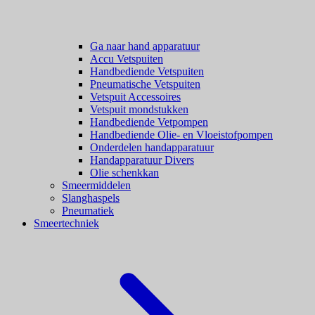
Ga naar hand apparatuur
Accu Vetspuiten
Handbediende Vetspuiten
Pneumatische Vetspuiten
Vetspuit Accessoires
Vetspuit mondstukken
Handbediende Vetpompen
Handbediende Olie- en Vloeistofpompen
Onderdelen handapparatuur
Handapparatuur Divers
Olie schenkkan
Smeermiddelen
Slanghaspels
Pneumatiek
Smeertechniek