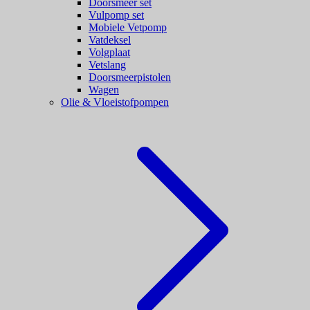
Doorsmeer set
Vulpomp set
Mobiele Vetpomp
Vatdeksel
Volgplaat
Vetslang
Doorsmeerpistolen
Wagen
Olie & Vloeistofpompen