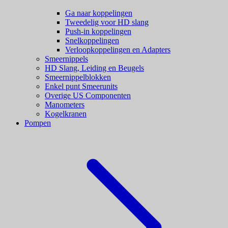
Ga naar koppelingen
Tweedelig voor HD slang
Push-in koppelingen
Snelkoppelingen
Verloopkoppelingen en Adapters
Smeernippels
HD Slang, Leiding en Beugels
Smeernippelblokken
Enkel punt Smeerunits
Overige US Componenten
Manometers
Kogelkranen
Pompen