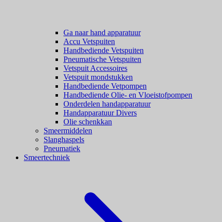
Ga naar hand apparatuur
Accu Vetspuiten
Handbediende Vetspuiten
Pneumatische Vetspuiten
Vetspuit Accessoires
Vetspuit mondstukken
Handbediende Vetpompen
Handbediende Olie- en Vloeistofpompen
Onderdelen handapparatuur
Handapparatuur Divers
Olie schenkkan
Smeermiddelen
Slanghaspels
Pneumatiek
Smeertechniek