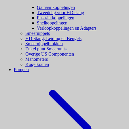
Ga naar koppelingen
Tweedelig voor HD slang
Push-in koppelingen
Snelkoppelingen
Verloopkoppelingen en Adapters
Smeernippels
HD Slang, Leiding en Beugels
Smeernippelblokken
Enkel punt Smeerunits
Overige US Componenten
Manometers
Kogelkranen
Pompen