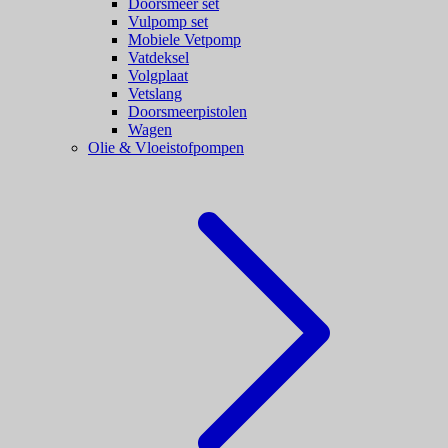
Doorsmeer set
Vulpomp set
Mobiele Vetpomp
Vatdeksel
Volgplaat
Vetslang
Doorsmeerpistolen
Wagen
Olie & Vloeistofpompen