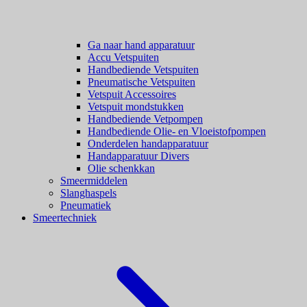
Ga naar hand apparatuur
Accu Vetspuiten
Handbediende Vetspuiten
Pneumatische Vetspuiten
Vetspuit Accessoires
Vetspuit mondstukken
Handbediende Vetpompen
Handbediende Olie- en Vloeistofpompen
Onderdelen handapparatuur
Handapparatuur Divers
Olie schenkkan
Smeermiddelen
Slanghaspels
Pneumatiek
Smeertechniek