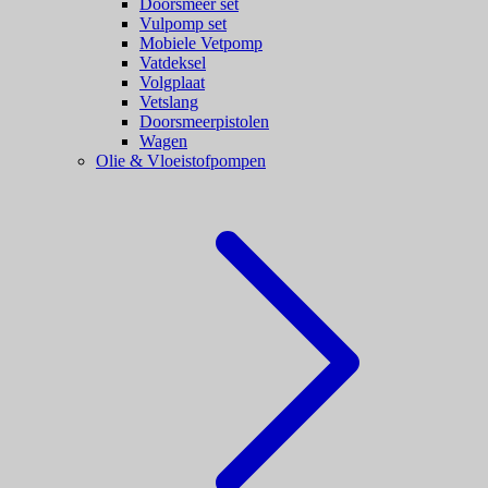
Doorsmeer set
Vulpomp set
Mobiele Vetpomp
Vatdeksel
Volgplaat
Vetslang
Doorsmeerpistolen
Wagen
Olie & Vloeistofpompen