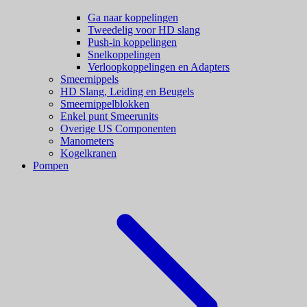
Ga naar koppelingen
Tweedelig voor HD slang
Push-in koppelingen
Snelkoppelingen
Verloopkoppelingen en Adapters
Smeernippels
HD Slang, Leiding en Beugels
Smeernippelblokken
Enkel punt Smeerunits
Overige US Componenten
Manometers
Kogelkranen
Pompen