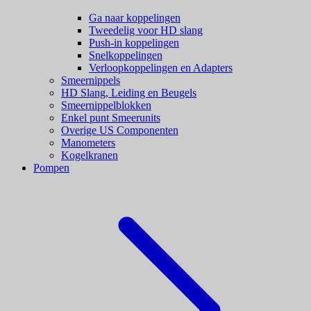
Ga naar koppelingen
Tweedelig voor HD slang
Push-in koppelingen
Snelkoppelingen
Verloopkoppelingen en Adapters
Smeernippels
HD Slang, Leiding en Beugels
Smeernippelblokken
Enkel punt Smeerunits
Overige US Componenten
Manometers
Kogelkranen
Pompen