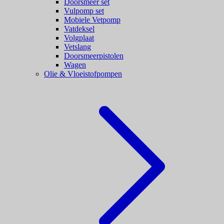
Doorsmeer set
Vulpomp set
Mobiele Vetpomp
Vatdeksel
Volgplaat
Vetslang
Doorsmeerpistolen
Wagen
Olie & Vloeistofpompen