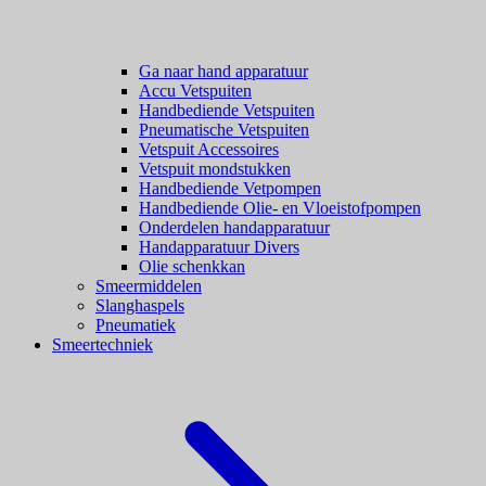
Ga naar hand apparatuur
Accu Vetspuiten
Handbediende Vetspuiten
Pneumatische Vetspuiten
Vetspuit Accessoires
Vetspuit mondstukken
Handbediende Vetpompen
Handbediende Olie- en Vloeistofpompen
Onderdelen handapparatuur
Handapparatuur Divers
Olie schenkkan
Smeermiddelen
Slanghaspels
Pneumatiek
Smeertechniek