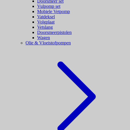
Doorsmeer set
Vulpomp set
Mobiele Vetpomp
Vatdeksel
Volgplaat
Vetslang
Doorsmeerpistolen
Wagen
Olie & Vloeistofpompen