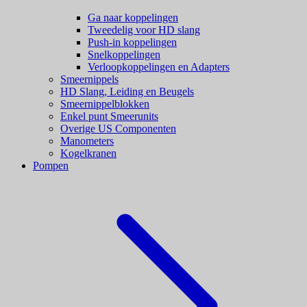
Ga naar koppelingen
Tweedelig voor HD slang
Push-in koppelingen
Snelkoppelingen
Verloopkoppelingen en Adapters
Smeernippels
HD Slang, Leiding en Beugels
Smeernippelblokken
Enkel punt Smeerunits
Overige US Componenten
Manometers
Kogelkranen
Pompen