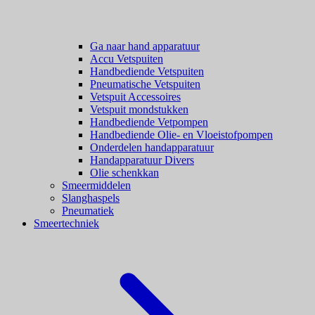
Ga naar hand apparatuur
Accu Vetspuiten
Handbediende Vetspuiten
Pneumatische Vetspuiten
Vetspuit Accessoires
Vetspuit mondstukken
Handbediende Vetpompen
Handbediende Olie- en Vloeistofpompen
Onderdelen handapparatuur
Handapparatuur Divers
Olie schenkkan
Smeermiddelen
Slanghaspels
Pneumatiek
Smeertechniek