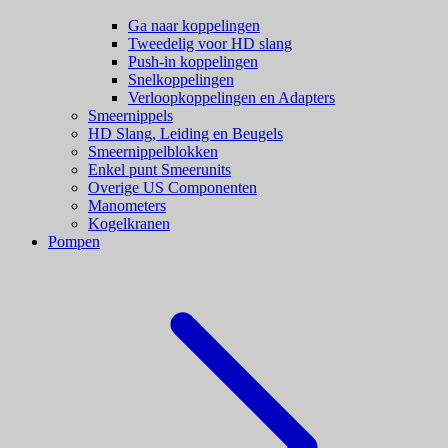
Ga naar koppelingen
Tweedelig voor HD slang
Push-in koppelingen
Snelkoppelingen
Verloopkoppelingen en Adapters
Smeernippels
HD Slang, Leiding en Beugels
Smeernippelblokken
Enkel punt Smeerunits
Overige US Componenten
Manometers
Kogelkranen
Pompen