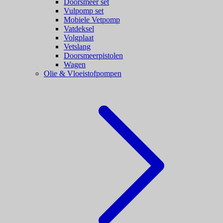
Doorsmeer set
Vulpomp set
Mobiele Vetpomp
Vatdeksel
Volgplaat
Vetslang
Doorsmeerpistolen
Wagen
Olie & Vloeistofpompen