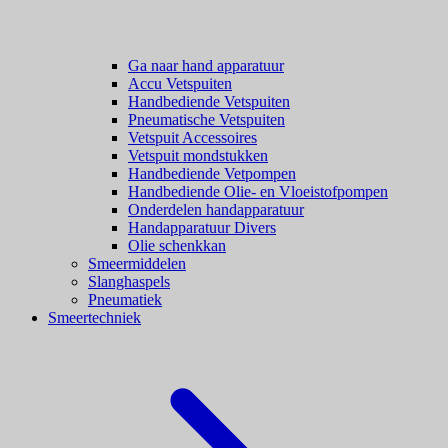
Ga naar hand apparatuur
Accu Vetspuiten
Handbediende Vetspuiten
Pneumatische Vetspuiten
Vetspuit Accessoires
Vetspuit mondstukken
Handbediende Vetpompen
Handbediende Olie- en Vloeistofpompen
Onderdelen handapparatuur
Handapparatuur Divers
Olie schenkkan
Smeermiddelen
Slanghaspels
Pneumatiek
Smeertechniek