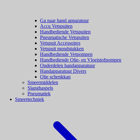
Ga naar hand apparatuur
Accu Vetspuiten
Handbediende Vetspuiten
Pneumatische Vetspuiten
Vetspuit Accessoires
Vetspuit mondstukken
Handbediende Vetpompen
Handbediende Olie- en Vloeistofpompen
Onderdelen handapparatuur
Handapparatuur Divers
Olie schenkkan
Smeermiddelen
Slanghaspels
Pneumatiek
Smeertechniek