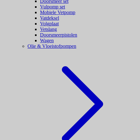
Doorsmeer set
Vulpomp set
Mobiele Vetpomp
Vatdeksel
Volgplaat
Vetslang
Doorsmeerpistolen
Wagen
Olie & Vloeistofpompen