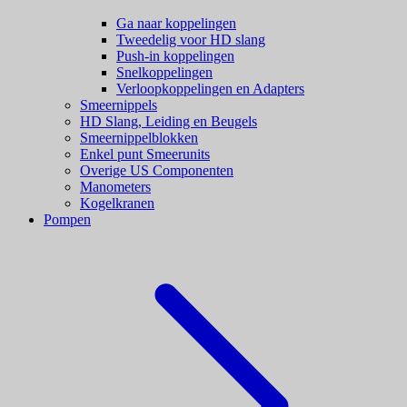
Ga naar koppelingen
Tweedelig voor HD slang
Push-in koppelingen
Snelkoppelingen
Verloopkoppelingen en Adapters
Smeernippels
HD Slang, Leiding en Beugels
Smeernippelblokken
Enkel punt Smeerunits
Overige US Componenten
Manometers
Kogelkranen
Pompen