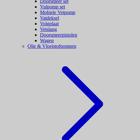
Doorsmeer set
Vulpomp set
Mobiele Vetpomp
Vatdeksel
Volgplaat
Vetslang
Doorsmeerpistolen
Wagen
Olie & Vloeistofpompen