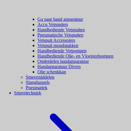
Ga naar hand apparatuur
Accu Vetspuiten
Handbediende Vetspuiten
Pneumatische Vetspuiten
Vetspuit Accessoires
Vetspuit mondstukken
Handbediende Vetpompen
Handbediende Olie- en Vloeistofpompen
Onderdelen handapparatuur
Handapparatuur Divers
Olie schenkkan
Smeermiddelen
Slanghaspels
Pneumatiek
Smeertechniek