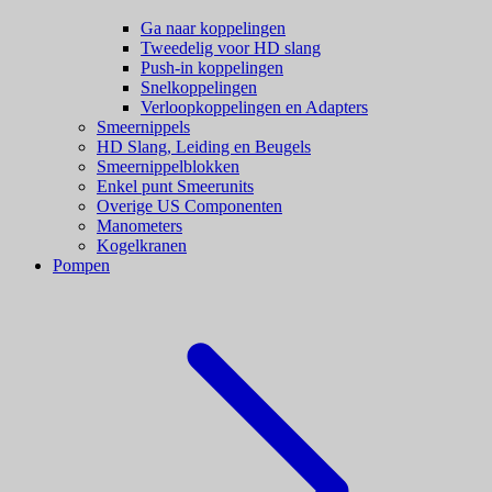
Ga naar koppelingen
Tweedelig voor HD slang
Push-in koppelingen
Snelkoppelingen
Verloopkoppelingen en Adapters
Smeernippels
HD Slang, Leiding en Beugels
Smeernippelblokken
Enkel punt Smeerunits
Overige US Componenten
Manometers
Kogelkranen
Pompen