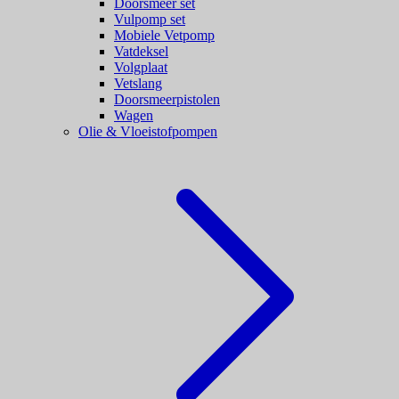
Doorsmeer set
Vulpomp set
Mobiele Vetpomp
Vatdeksel
Volgplaat
Vetslang
Doorsmeerpistolen
Wagen
Olie & Vloeistofpompen