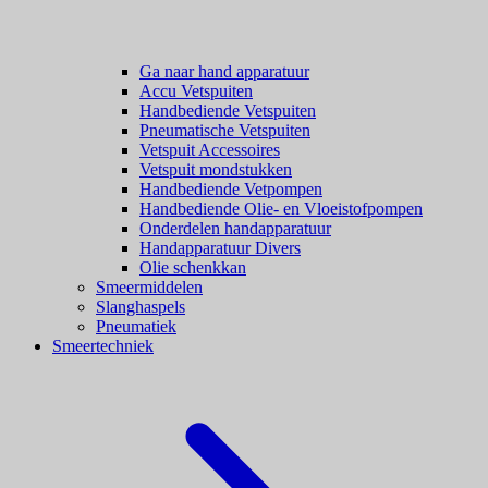
Ga naar hand apparatuur
Accu Vetspuiten
Handbediende Vetspuiten
Pneumatische Vetspuiten
Vetspuit Accessoires
Vetspuit mondstukken
Handbediende Vetpompen
Handbediende Olie- en Vloeistofpompen
Onderdelen handapparatuur
Handapparatuur Divers
Olie schenkkan
Smeermiddelen
Slanghaspels
Pneumatiek
Smeertechniek