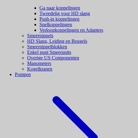
Ga naar koppelingen
Tweedelig voor HD slang
Push-in koppelingen
Snelkoppelingen
Verloopkoppelingen en Adapters
Smeernippels
HD Slang, Leiding en Beugels
Smeernippelblokken
Enkel punt Smeerunits
Overige US Componenten
Manometers
Kogelkranen
Pompen