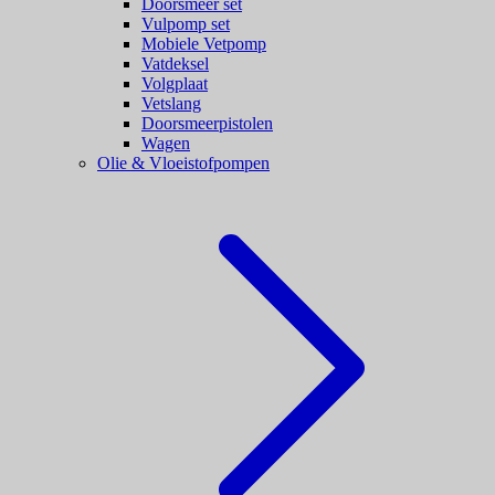
Doorsmeer set
Vulpomp set
Mobiele Vetpomp
Vatdeksel
Volgplaat
Vetslang
Doorsmeerpistolen
Wagen
Olie & Vloeistofpompen