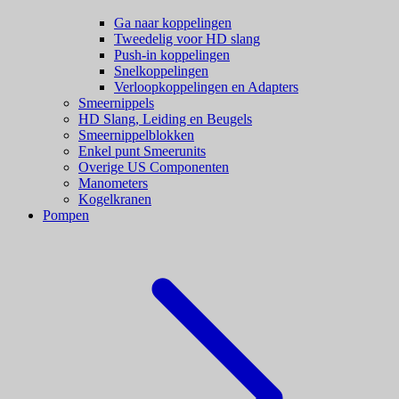
Ga naar koppelingen
Tweedelig voor HD slang
Push-in koppelingen
Snelkoppelingen
Verloopkoppelingen en Adapters
Smeernippels
HD Slang, Leiding en Beugels
Smeernippelblokken
Enkel punt Smeerunits
Overige US Componenten
Manometers
Kogelkranen
Pompen