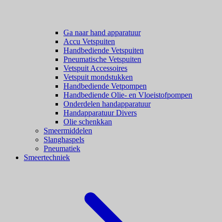
Ga naar hand apparatuur
Accu Vetspuiten
Handbediende Vetspuiten
Pneumatische Vetspuiten
Vetspuit Accessoires
Vetspuit mondstukken
Handbediende Vetpompen
Handbediende Olie- en Vloeistofpompen
Onderdelen handapparatuur
Handapparatuur Divers
Olie schenkkan
Smeermiddelen
Slanghaspels
Pneumatiek
Smeertechniek