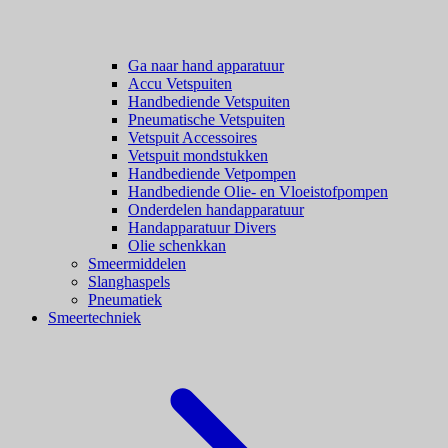
Ga naar hand apparatuur
Accu Vetspuiten
Handbediende Vetspuiten
Pneumatische Vetspuiten
Vetspuit Accessoires
Vetspuit mondstukken
Handbediende Vetpompen
Handbediende Olie- en Vloeistofpompen
Onderdelen handapparatuur
Handapparatuur Divers
Olie schenkkan
Smeermiddelen
Slanghaspels
Pneumatiek
Smeertechniek