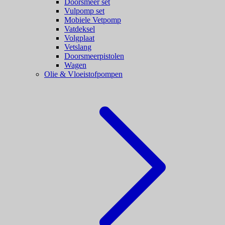
Doorsmeer set
Vulpomp set
Mobiele Vetpomp
Vatdeksel
Volgplaat
Vetslang
Doorsmeerpistolen
Wagen
Olie & Vloeistofpompen