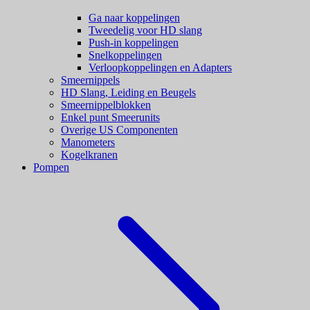
Ga naar koppelingen
Tweedelig voor HD slang
Push-in koppelingen
Snelkoppelingen
Verloopkoppelingen en Adapters
Smeernippels
HD Slang, Leiding en Beugels
Smeernippelblokken
Enkel punt Smeerunits
Overige US Componenten
Manometers
Kogelkranen
Pompen