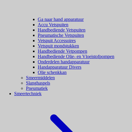
Ga naar hand apparatuur
Accu Vetspuiten
Handbediende Vetspuiten
Pneumatische Vetspuiten
Vetspuit Accessoires
Vetspuit mondstukken
Handbediende Vetpompen
Handbediende Olie- en Vloeistofpompen
Onderdelen handapparatuur
Handapparatuur Divers
Olie schenkkan
Smeermiddelen
Slanghaspels
Pneumatiek
Smeertechniek