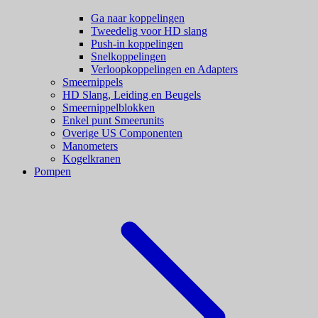
Ga naar koppelingen
Tweedelig voor HD slang
Push-in koppelingen
Snelkoppelingen
Verloopkoppelingen en Adapters
Smeernippels
HD Slang, Leiding en Beugels
Smeernippelblokken
Enkel punt Smeerunits
Overige US Componenten
Manometers
Kogelkranen
Pompen