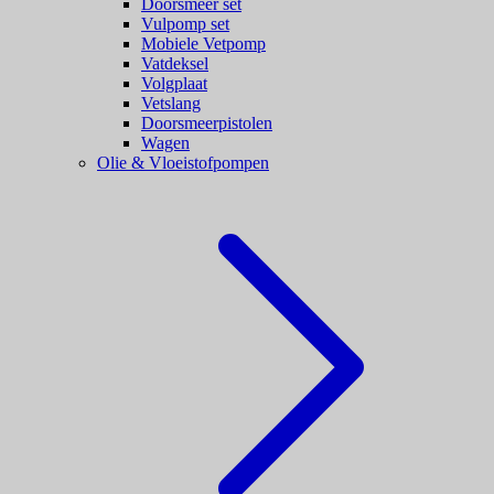
Doorsmeer set
Vulpomp set
Mobiele Vetpomp
Vatdeksel
Volgplaat
Vetslang
Doorsmeerpistolen
Wagen
Olie & Vloeistofpompen