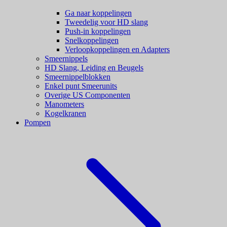
Ga naar koppelingen
Tweedelig voor HD slang
Push-in koppelingen
Snelkoppelingen
Verloopkoppelingen en Adapters
Smeernippels
HD Slang, Leiding en Beugels
Smeernippelblokken
Enkel punt Smeerunits
Overige US Componenten
Manometers
Kogelkranen
Pompen