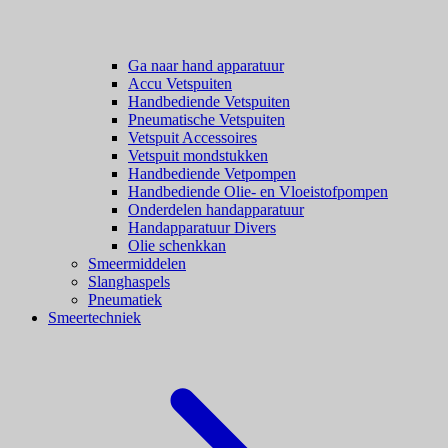
Ga naar hand apparatuur
Accu Vetspuiten
Handbediende Vetspuiten
Pneumatische Vetspuiten
Vetspuit Accessoires
Vetspuit mondstukken
Handbediende Vetpompen
Handbediende Olie- en Vloeistofpompen
Onderdelen handapparatuur
Handapparatuur Divers
Olie schenkkan
Smeermiddelen
Slanghaspels
Pneumatiek
Smeertechniek