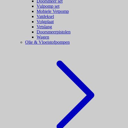
Doorsmeer set
Vulpomp set
Mobiele Vetpomp
Vatdeksel
Volgplaat
Vetslang
Doorsmeerpistolen
Wagen
Olie & Vloeistofpompen