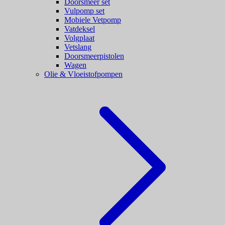
Doorsmeer set
Vulpomp set
Mobiele Vetpomp
Vatdeksel
Volgplaat
Vetslang
Doorsmeerpistolen
Wagen
Olie & Vloeistofpompen