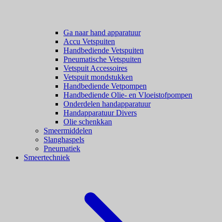
Ga naar hand apparatuur
Accu Vetspuiten
Handbediende Vetspuiten
Pneumatische Vetspuiten
Vetspuit Accessoires
Vetspuit mondstukken
Handbediende Vetpompen
Handbediende Olie- en Vloeistofpompen
Onderdelen handapparatuur
Handapparatuur Divers
Olie schenkkan
Smeermiddelen
Slanghaspels
Pneumatiek
Smeertechniek