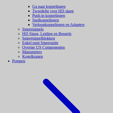
Ga naar koppelingen
Tweedelig voor HD slang
Push-in koppelingen
Snelkoppelingen
Verloopkoppelingen en Adapters
Smeernippels
HD Slang, Leiding en Beugels
Smeernippelblokken
Enkel punt Smeerunits
Overige US Componenten
Manometers
Kogelkranen
Pompen